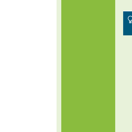
sk
in
pok