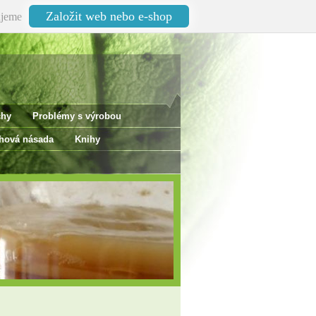
Založit web nebo e-shop
jeme
chy
Problémy s výrobou
ová násada
Knihy