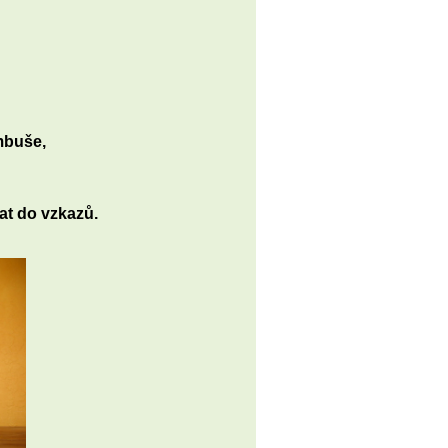
mbuše,
t do vzkazů.