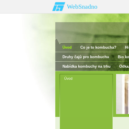
WebSnadno
Úvod
Co je to kombucha?
Hi
Druhy čajů pro kombuchu
Bio k
Nabídka kombuchy na trhu
Odka
Úvod