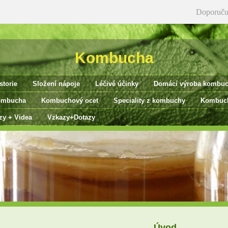
Doporuču
Kombucha
storie
Složení nápoje
Léčivé účinky
Domácí výroba kombu
ombucha
Kombuchový ocet
Speciality z kombuchy
Kombuch
zy + Videa
Vzkazy+Dotazy
Úvod