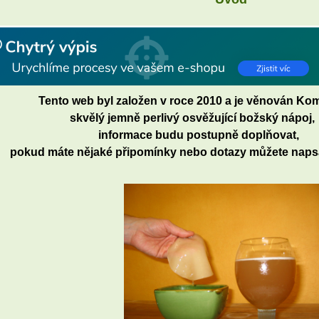
Tento web byl založen v roce 2010 a je věnován Ko
vělý jemně perlivý osvěžující božský nápoj,
formace budu postupně doplňovat,
ud máte nějaké připomínky nebo dotazy můžete napsa