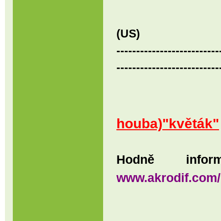
Uměleck
(US)
--------------------------
--------------------------
houba)"květák"
Hodně info
www.akrodif.com/K