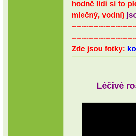
hodně lidí si to 
mlečný, vodní)
js
--------------------------
--------------------------
Zde jsou fotky:
ko
Léčivé ro