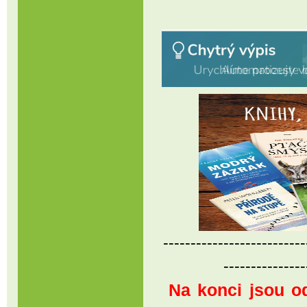
--------------------------
---------------
Na konci jsou 