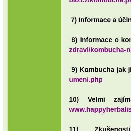
bio.cz/kombucha.p
7) Informace a úč
8) Informace o k
zdravi/kombucha-na
9
) Kombucha jak j
umeni.php
10) Velmi zají
www.happyherbalis
11) Zkušeno