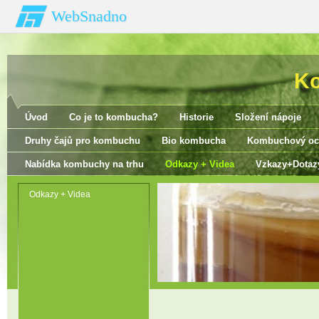
WebSnadno
K
Úvod
Co je to kombucha?
Historie
Složení nápoje
Druhy čajů pro kombuchu
Bio kombucha
Kombuchový oc
Nabídka kombuchy na trhu
Odkazy + Videa
Vzkazy+Dotaz
Odkazy + Videa