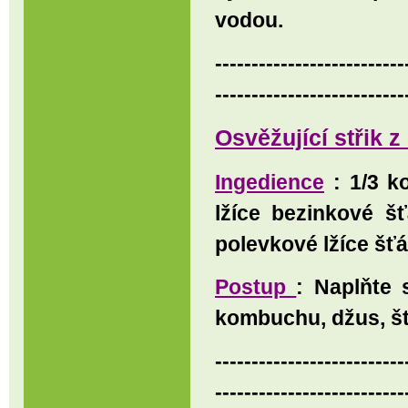
vodou.
--------------------------
--------------------------
Osvěžující střik 
Ingedience
: 1/3 k
lžíce bezinkové š
polevkové lžíce šťá
Postup
: Naplňte 
kombuchu, džus, šťá
--------------------------
--------------------------