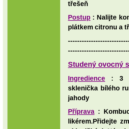
třešeň
Postup
: Nalijte k
plátkem citronu a tř
--------------------------
--------------------------
Studený ovocný s
Ingredience
: 3 li
sklenička bílého r
jahody
Příprava
: Kombuc
likérem.Přidejte 