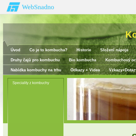
WebSnadno
K
Úvod
Co je to kombucha?
Historie
Složení nápoje
Druhy čajů pro kombuchu
Bio kombucha
Kombuchový oc
Nabídka kombuchy na trhu
Odkazy + Videa
Vzkazy+Dotaz
Speciality z kombuchy