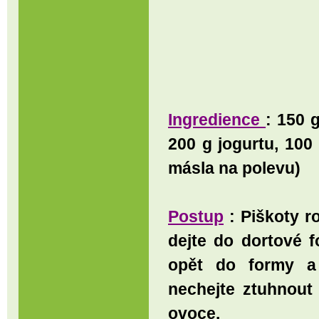
I
ngredience
: 150 
200 g jogurtu, 100
másla na polevu)
Postup
: Piškoty r
dejte do dortové f
opět do formy a 
nechejte ztuhnout
ovoce.