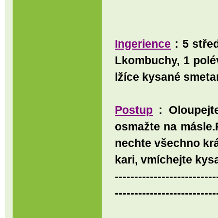
Ingerience
: 5 stře
Lkombuchy, 1 polév
lžíce kysané smetan
Postup
: Oloupejte
osmažte na másle.P
nechte všechno krá
kari, vmíchejte k
--------------------------
--------------------------