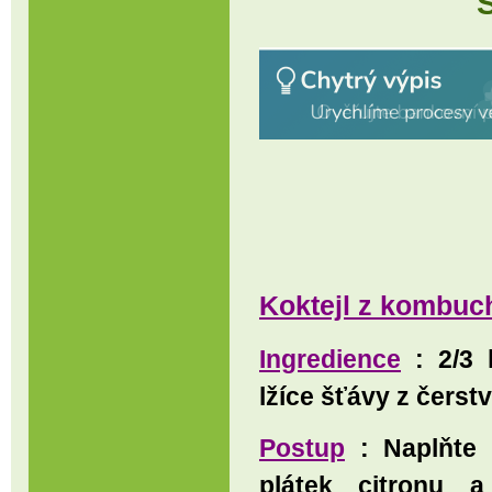
Koktejl z kombuch
Ingredience
: 2/3 
lžíce šťávy z čerst
Postup
: Naplňte s
plátek citronu 