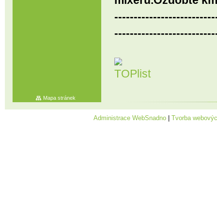
mixéru.Ozdobte km
--------------------------
--------------------------
Mapa stránek
Administrace WebSnadno
|
Tvorba webovýc