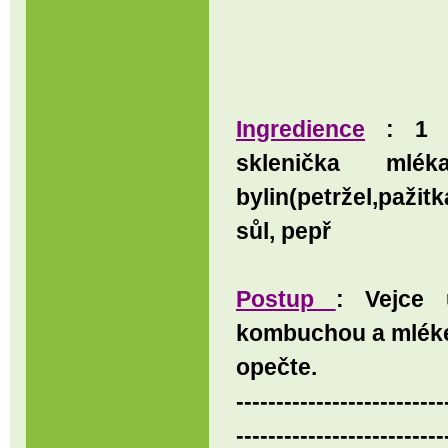
Ingredience
: 1 li
sklenička ml
bylin(petržel,paži
sůl, pepř
Postup
: Vejce 
kombuchou a mléke
opečte.
--------------------------
--------------------------