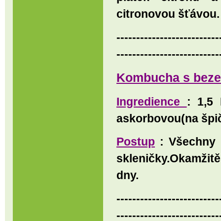
citronovou šťávou.
--------------------------
--------------------------
Kombucha s bez
Ingredience
: 1,5
askorbovou(na špič
Postup
: Všechny p
skleničky.Okamžitě 
dny.
--------------------------
--------------------------