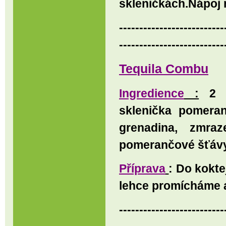
skleničkách.Nápoj m
--------------------------
--------------------------
Tequila Combu
Ingredience
:
2 li
sklenička pomeran
grenadina, zmra
pomerančové šťávy
Příprava
: Do kokt
lehce promícháme a
--------------------------