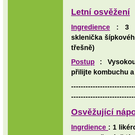
Letní osvěžení
Ingredience
: 3 li
sklenička šípkovéh
třešně)
Postup
: Vysokou 
přilijte kombuchu a
--------------------------
--------------------------
Osvěžující nápo
Ingrdience
: 1 liké