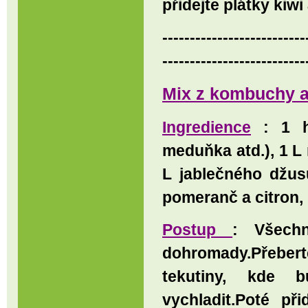
přidejte plátky ki
--------------------------
--------------------------
Mix z kombuchy a
Ingredience
: 1 hr
meduňka atd.), 1 L 
L jablečného džus
pomeranč a citron,
Postup
: Všech
dohromady.Přeberte
tekutiny, kde b
vychladit.Poté př