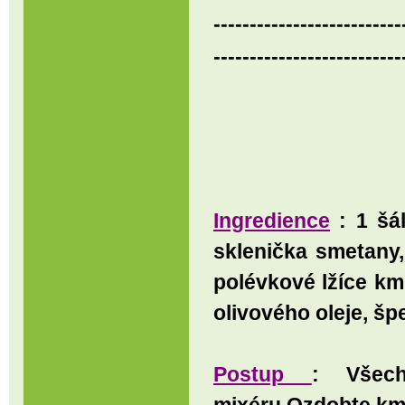
--------------------------
--------------------------
Ingredience
: 1 šál
sklenička smetany,
polévkové lžíce kmí
olivového oleje, šp
Postup
: Všec