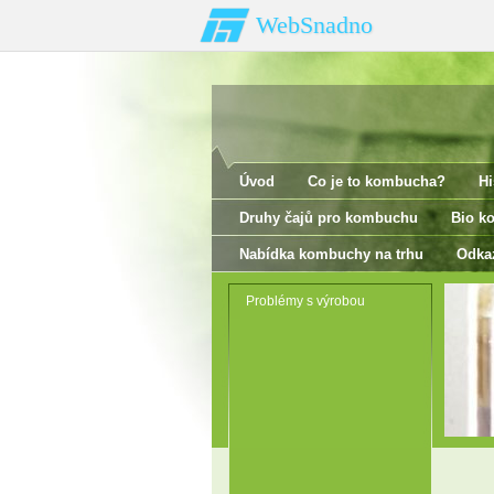
WebSnadno
Úvod
Co je to kombucha?
Hi
Druhy čajů pro kombuchu
Bio k
Nabídka kombuchy na trhu
Odka
Problémy s výrobou