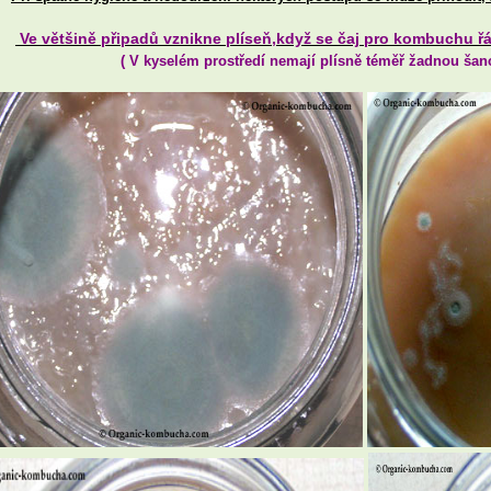
Ve většině připadů vznikne plíseň,když se čaj pro kombuchu řá
(
V kyselém prostředí nemají plísně téměř žadnou šanc