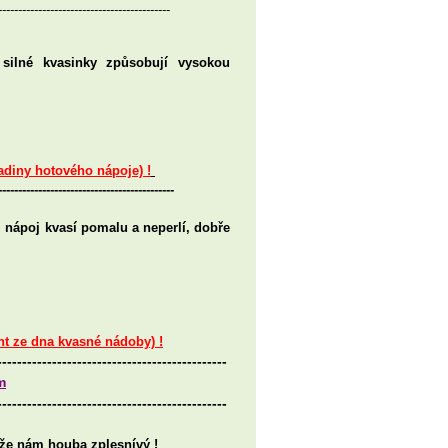
-------------------------------------------
 silné kvasinky způsobují vysokou
adiny hotového nápoje) !
--------------------------------------------
 nápoj kvasí pomalu a neperlí, dobře
nt ze dna kvasné nádoby) !
----------------------------------------------
m
----------------------------------------------
 že nám houba zplesnívý !