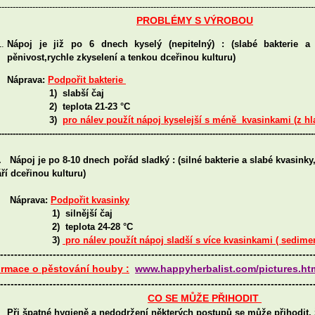
----------------------------------------------------------------------------------------------------------------
PROBLÉMY S VÝROBOU
Nápoj je již po 6 dnech kyselý (nepitelný)
: (slabé bakterie a
pěnivost,rychle zkyselení a tenkou dceřinou kulturu)
prava:
Podpořit bakterie
1)
slabší čaj
 teplota 21-23 °C
3)
pro nálev použít nápoj kyselejší s méně kvasinkami (z hl
----------------------------------------------------------------------------------------------------------------
ápoj je po 8-10 dnech pořád sladký : (silné bakterie a slabé kvasinky,
áří dceřinou kulturu)
prava:
Podpořit kvasinky
 silnější čaj
 teplota 24-28 °C
3)
pro nálev použít nápoj sladší s více kvasinkami ( sedime
-----------------------------------------------------------------------------------------
rmace o pěstování houby :
www.happyherbalist.com/pictures.ht
-----------------------------------------------------------------------------------------
CO SE MŮŽE PŘIHODIT
Při špatné hygieně a nedodržení některých postupů se může přihodit,