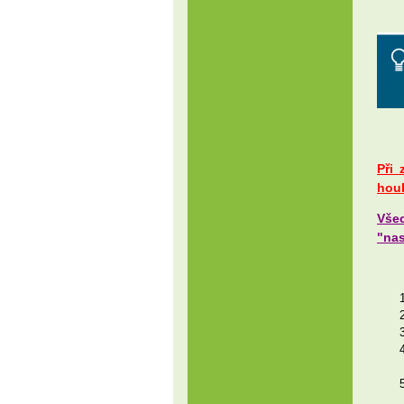
Při 
houb
Vše
"nas