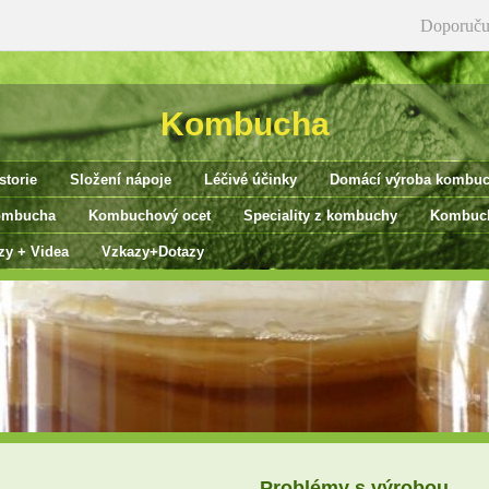
Doporuču
Kombucha
storie
Složení nápoje
Léčivé účinky
Domácí výroba kombu
ombucha
Kombuchový ocet
Speciality z kombuchy
Kombuch
zy + Videa
Vzkazy+Dotazy
Problémy s výrobou