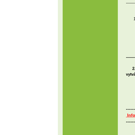
-------
Ná
2)
-------
2. N
vytv
Ná
1)
2)
------
Info
------