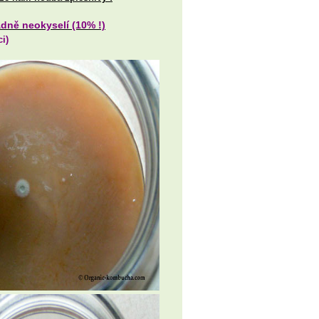
dně neokyselí (10% !)
i)