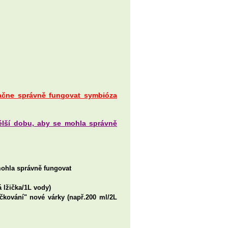
začne správně fungovat symbióza
élší dobu, aby se mohla správně
mohla správně fungovat
 lžička/1L vody)
čkování" nové várky (např.200 ml/2L