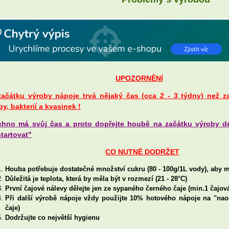
UPOZORNĚNÍ
začátku výroby nápoje trvá nějaký čas (cca 2 - 3 týdny) než 
y, bakterií a kvasinek !
chno má svůj čas a proto dopřejte houbě na začátku výroby d
tartovat"
CO NUTNĚ DODRŽET
Houba potřebuje dostatečné množství cukru (80 - 100g/1L vody), aby 
Důležitá je teplota, která by měla být v rozmezí (21 - 28°C)
První čajové nálevy dělejte jen ze sypaného černého čaje (min.1 čajová
Při další výrobě nápoje vždy použijte 10% hotového nápoje na "nao
čaje)
Dodržujte co největší hygienu