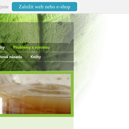
Založit web nebo e-shop
jeme
chy
Problémy s výrobou
ová násada
Knihy