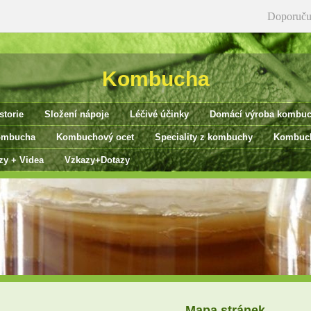
Doporuču
Kombucha
storie
Složení nápoje
Léčivé účinky
Domácí výroba kombu
ombucha
Kombuchový ocet
Speciality z kombuchy
Kombuch
zy + Videa
Vzkazy+Dotazy
Mapa stránek