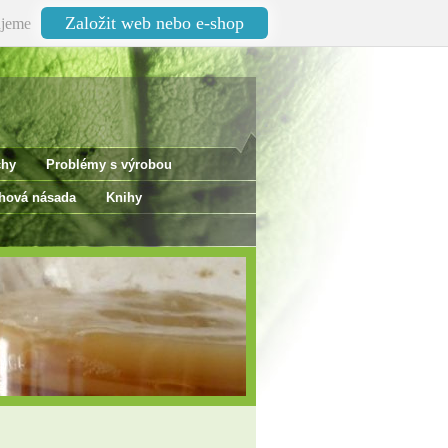
Založit web nebo e-shop
jeme
chy
Problémy s výrobou
ová násada
Knihy