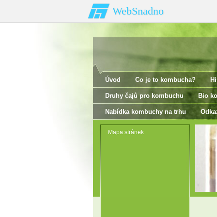
WebSnadno
Úvod
Co je to kombucha?
Hi
Druhy čajů pro kombuchu
Bio k
Nabídka kombuchy na trhu
Odka
Mapa stránek