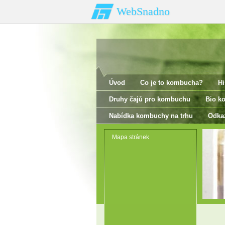
WebSnadno
Úvod
Co je to kombucha?
Hi
Druhy čajů pro kombuchu
Bio k
Nabídka kombuchy na trhu
Odka
Mapa stránek