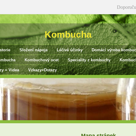
Doporuču
Kombucha
storie
Složení nápoje
Léčivé účinky
Domácí výroba kombu
ombucha
Kombuchový ocet
Speciality z kombuchy
Kombuch
zy + Videa
Vzkazy+Dotazy
Mapa stránek