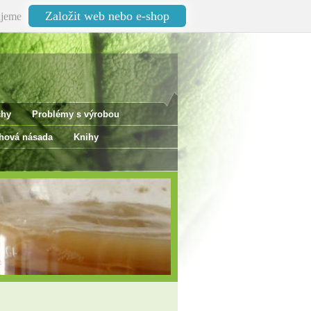
Založit web nebo e-shop
jeme
chy
Problémy s výrobou
ová násada
Knihy