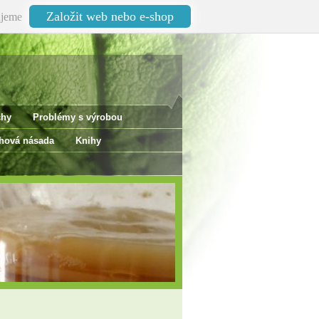
Založit web nebo e-shop
jeme
chy
Problémy s výrobou
ová násada
Knihy