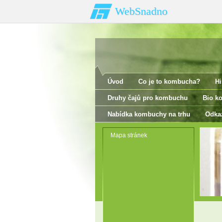
WebSnadno
Úvod
Co je to kombucha?
Hi
Druhy čajů pro kombuchu
Bio k
Nabídka kombuchy na trhu
Odka
Mapa stránek