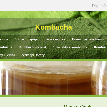
Doporuču
Kombucha
storie
Složení nápoje
Léčivé účinky
Domácí výroba kombu
ombucha
Kombuchový ocet
Speciality z kombuchy
Kombuch
zy + Videa
Vzkazy+Dotazy
Mapa stránek