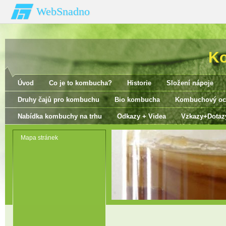
WebSnadno
K
Úvod
Co je to kombucha?
Historie
Složení nápoje
Druhy čajů pro kombuchu
Bio kombucha
Kombuchový oc
Nabídka kombuchy na trhu
Odkazy + Videa
Vzkazy+Dotaz
Mapa stránek