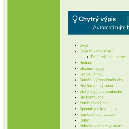
Úvod
Co je to kombucha?
Další odlišné kultury
Historie
Složení nápoje
Léčivé účinky
Domácí výroba kombuchy
Problémy s výrobou
Druhy čajů pro kombuchu
Bio kombucha
Kombuchový ocet
Speciality z kombuchy
Kombuchová násada
Knihy
Nabídka kombuchy na trhu