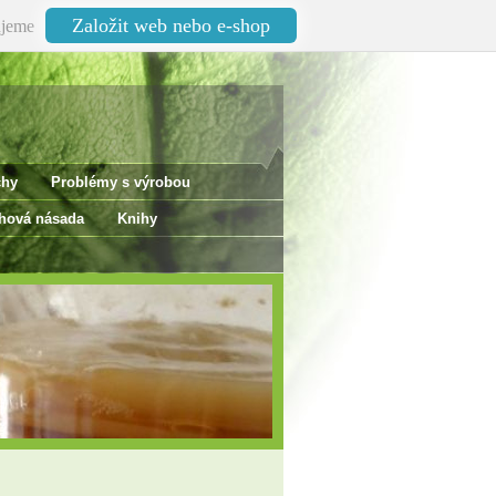
Založit web nebo e-shop
jeme
chy
Problémy s výrobou
ová násada
Knihy