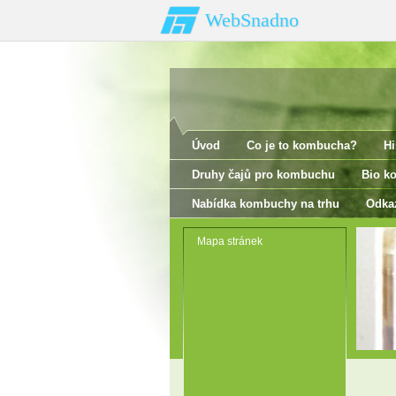
WebSnadno
Úvod
Co je to kombucha?
Hi
Druhy čajů pro kombuchu
Bio k
Nabídka kombuchy na trhu
Odka
Mapa stránek