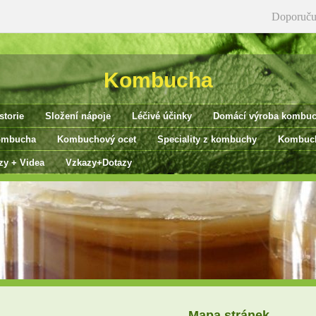
Doporuču
Kombucha
storie
Složení nápoje
Léčivé účinky
Domácí výroba kombu
ombucha
Kombuchový ocet
Speciality z kombuchy
Kombuch
zy + Videa
Vzkazy+Dotazy
Mapa stránek