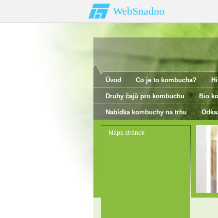
WebSnadno
Úvod
Co je to kombucha?
Hi
Druhy čajů pro kombuchu
Bio k
Nabídka kombuchy na trhu
Odka
Mapa stránek