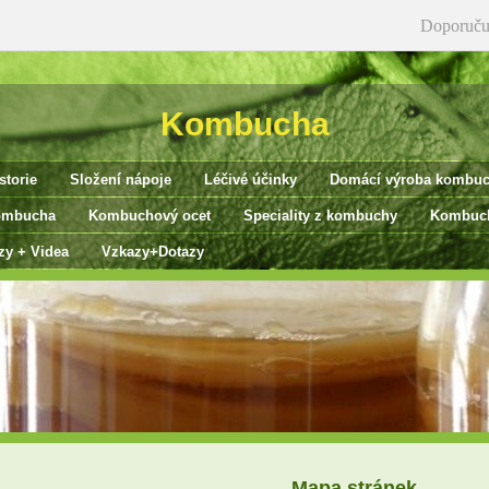
Doporuču
Kombucha
storie
Složení nápoje
Léčivé účinky
Domácí výroba kombu
ombucha
Kombuchový ocet
Speciality z kombuchy
Kombuch
zy + Videa
Vzkazy+Dotazy
Mapa stránek