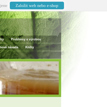
Založit web nebo e-shop
jeme
chy
Problémy s výrobou
ová násada
Knihy